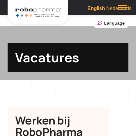
HEADER CODING (OLD):
English
Nederlands
Prima
Skip
Menu
to
Language
content
Vacatures
Werken bij
RoboPharma